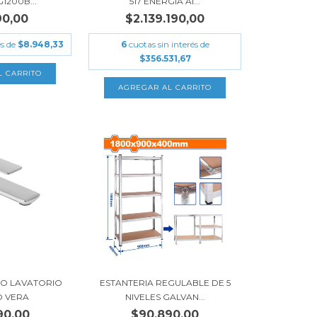
1200B...
517 ENERGIA AI...
90,00
$2.139.190,00
és de
$8.948,33
6
cuotas sin interés de
$356.531,67
 LAVATORIO
ESTANTERIA REGULABLE DE 5
O VERA
NIVELES GALVAN...
90,00
$90.890,00