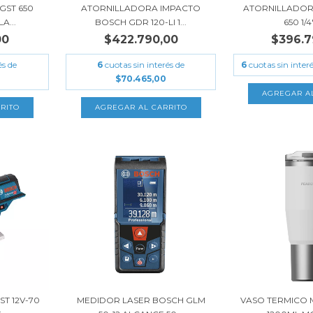
GST 650
ATORNILLADORA IMPACTO
ATORNILLADOR
A...
BOSCH GDR 120-LI 1...
650 1/4"
00
$422.790,00
$396.7
és de
6
cuotas sin interés de
6
cuotas sin inter
$70.465,00
T 12V-70
MEDIDOR LASER BOSCH GLM
VASO TERMICO