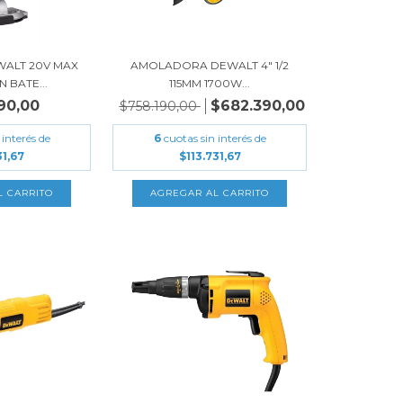
ALT 20V MAX
AMOLADORA DEWALT 4" 1/2
N BATE...
115MM 1700W...
90,00
$682.390,00
$758.190,00
 interés de
6
cuotas sin interés de
1,67
$113.731,67