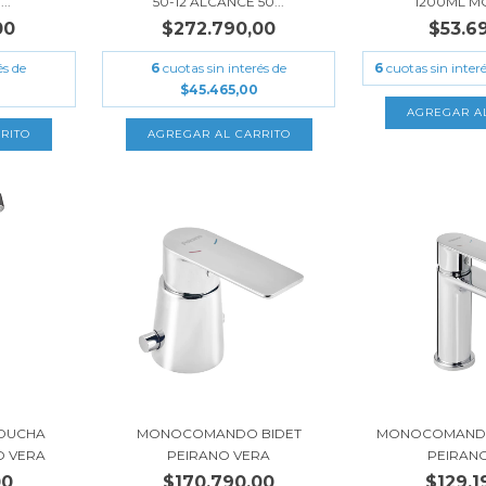
..
50-12 ALCANCE 50...
1200ML MG
00
$272.790,00
$53.6
és de
6
cuotas sin interés de
6
cuotas sin inter
$45.465,00
DUCHA
MONOCOMANDO BIDET
MONOCOMANDO
O VERA
PEIRANO VERA
PEIRAN
00
$170.790,00
$129.1