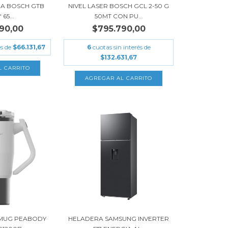
A BOSCH GTB
NIVEL LASER BOSCH GCL 2-50 G
 65...
50MT CON PU...
90,00
$795.790,00
és de
$66.131,67
6
cuotas sin interés de
$132.631,67
 MUG PEABODY
HELADERA SAMSUNG INVERTER