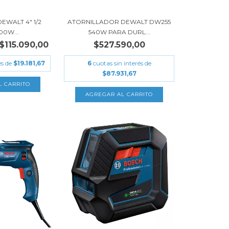
WALT 4" 1/2
ATORNILLADOR DEWALT DW255
00W...
540W PARA DURL...
$115.090,00
$527.590,00
és de
$19.181,67
6
cuotas sin interés de
$87.931,67