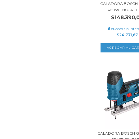
CALADORA BOSCH 
450W 1 HOJA 1 LL
$148.390,
6
cuotas sin inter
$24.731,67
CALADORA BOSCH GS