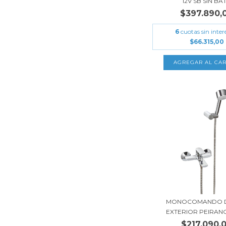
12V SB SIN BAT.
$397.890,
6
cuotas sin inter
$66.315,00
MONOCOMANDO 
EXTERIOR PEIRAN
$217.090,