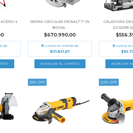
 ACERO 4
SIERRA CIRCULAR DEWALT 7" 1/4
CALADORA DEW
1800W...
DCS331B SI
00
$670.990,00
$556.3
és de
6
cuotas sin interés de
6
cuotas sin
$111.831,67
$92.73
25
%
OFF
20
%
OFF