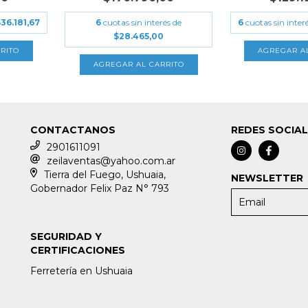
36.181,67
6
cuotas sin interés de
6
cuotas sin inter
$28.465,00
CONTACTANOS
REDES SOCIA
2901611091
zeilaventas@yahoo.com.ar
Tierra del Fuego, Ushuaia,
NEWSLETTER
Gobernador Felix Paz N° 793
SEGURIDAD Y
CERTIFICACIONES
Ferretería en Ushuaia