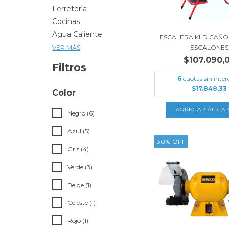
Ferretería
Cocinas
Agua Caliente
ESCALERA KLD CAÑO
ESCALONES
VER MÁS
$107.090,
Filtros
6
cuotas sin inter
$17.848,33
Color
Negro (6)
Azul (5)
30
%
OFF
Gris (4)
Verde (3)
Beige (1)
Celeste (1)
Rojo (1)