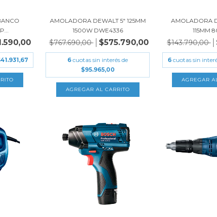
BANCO
AMOLADORA DEWALT 5" 125MM
AMOLADORA DE
...
1500W DWE4336
115MM 8
1.590,00
$575.790,00
$767.690,00
$143.790,00
41.931,67
6
cuotas sin interés de
6
cuotas sin inter
$95.965,00