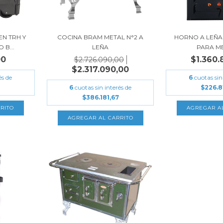
N TRH Y
COCINA BRAM METAL N°2 A
HORNO A LEÑA
 B...
LEÑA
PARA M
00
$1.360.
$2.726.090,00
$2.317.090,00
és de
6
cuotas sin
6
cuotas sin interés de
$226.8
$386.181,67