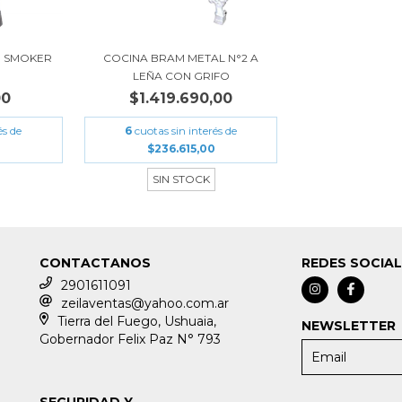
 SMOKER
COCINA BRAM METAL N°2 A
LEÑA CON GRIFO
00
$1.419.690,00
és de
6
cuotas sin interés de
$236.615,00
SIN STOCK
CONTACTANOS
REDES SOCIA
2901611091
zeilaventas@yahoo.com.ar
Tierra del Fuego, Ushuaia,
NEWSLETTER
Gobernador Felix Paz N° 793
SEGURIDAD Y