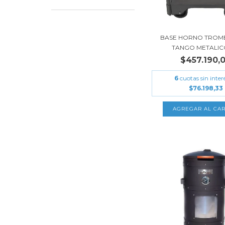
BASE HORNO TROME
TANGO METALICO
$457.190,
6
cuotas sin inter
$76.198,33