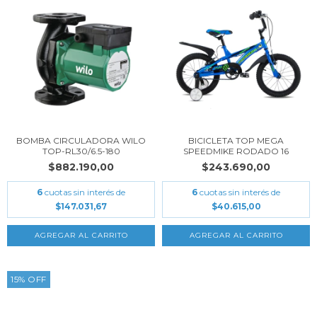
BOMBA CIRCULADORA WILO
BICICLETA TOP MEGA
TOP-RL30/6.5-180
SPEEDMIKE RODADO 16
$882.190,00
$243.690,00
6
cuotas sin interés de
6
cuotas sin interés de
$147.031,67
$40.615,00
15
%
OFF