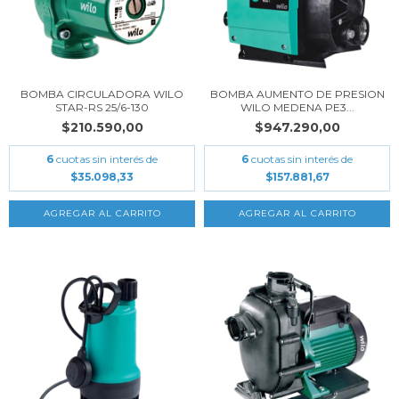
BOMBA CIRCULADORA WILO
BOMBA AUMENTO DE PRESION
STAR-RS 25/6-130
WILO MEDENA PE3...
$210.590,00
$947.290,00
6
cuotas sin interés de
6
cuotas sin interés de
$35.098,33
$157.881,67