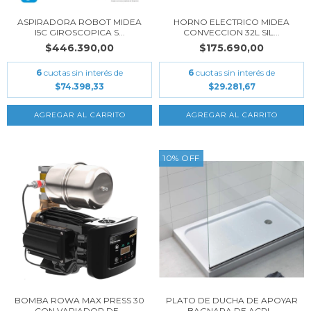
ASPIRADORA ROBOT MIDEA
HORNO ELECTRICO MIDEA
I5C GIROSCOPICA S...
CONVECCION 32L SIL...
$446.390,00
$175.690,00
6
cuotas sin interés de
6
cuotas sin interés de
$74.398,33
$29.281,67
10
%
OFF
BOMBA ROWA MAX PRESS 30
PLATO DE DUCHA DE APOYAR
CON VARIADOR DE...
BAGNARA DE ACRI...