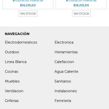
6
cuotas sin interés de
6
cuotas sin interés de
$16.215,00
$16.215,00
SIN STOCK
SIN STOCK
NAVEGACIÓN
Electrodomesticos
Electronica
Outdoor
Herramientas
Linea Blanca
Calefaccion
Cocinas
Agua Caliente
Muebles
Sanitarios
Ventilacion
Instalaciones
Griferias
Ferretería