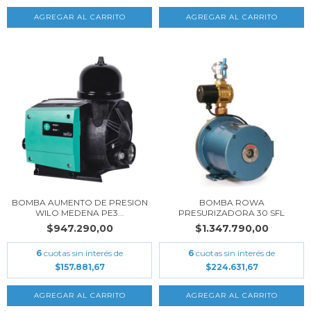
BOMBA AUMENTO DE PRESION
BOMBA ROWA
WILO MEDENA PE3...
PRESURIZADORA 30 SFL
$947.290,00
$1.347.790,00
6
cuotas sin interés de
6
cuotas sin interés de
$157.881,67
$224.631,67