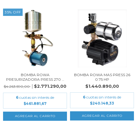
35
%
OFF
BOMBA ROWA
BOMBA ROWA MAS PRESS 26
PRESURIZADORA PRESS 270 2
0.75 HP
HP
$2.771.290,00
$1.440.890,00
$4.263.590,00
6
cuotas sin interés de
6
cuotas sin interés de
$240.148,33
$461.881,67