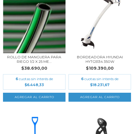
ROLLO DE MANGUERA PARA
BORDEADORA HYUNDAI
RIEGO 1/2 X 25 ME...
HYTG5134 350W
$38.690,00
$109.390,00
6
cuotas sin interés de
6
cuotas sin interés de
$6.448,33
$18.231,67