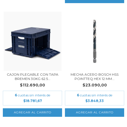
CAJON PLEGABLE CON TAPA
MECHA ACERO BOSCH HSS
BREMEN 30KG 62.5...
POINTTEQ HEX 12 MM...
$112.690,00
$23.090,00
6
cuotas sin interés de
6
cuotas sin interés de
$18.781,67
$3.848,33