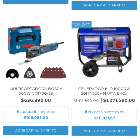
10
%
OFF
MULTICORTADORA BOSCH
GENERADOR KLD 10000W
300W GOP 30-28
20HP 220V NAFTA ENC...
$636.390,00
$1.271.590,00
$1.412.890,00
6
cuotas sin interés de
6
cuotas sin interés de
$106.065,00
$211.931,67