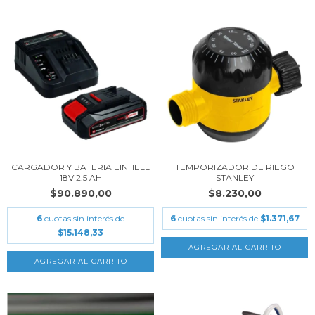
CARGADOR Y BATERIA EINHELL
TEMPORIZADOR DE RIEGO
18V 2.5 AH
STANLEY
$90.890,00
$8.230,00
6
cuotas sin interés de
6
cuotas sin interés de
$1.371,67
$15.148,33