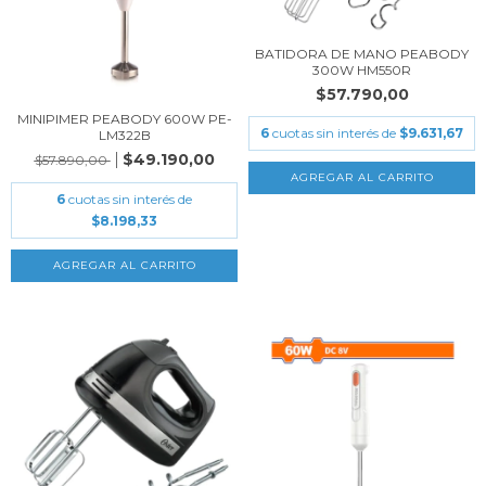
BATIDORA DE MANO PEABODY
300W HM550R
$57.790,00
MINIPIMER PEABODY 600W PE-
6
cuotas sin interés de
$9.631,67
LM322B
$49.190,00
$57.890,00
6
cuotas sin interés de
$8.198,33