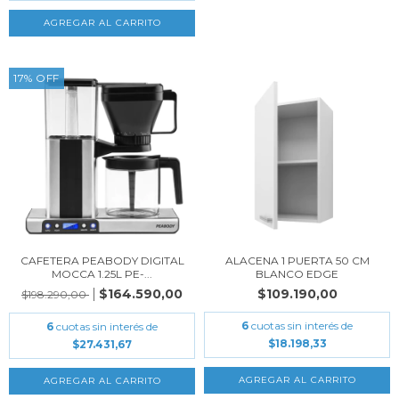
17
%
OFF
CAFETERA PEABODY DIGITAL
ALACENA 1 PUERTA 50 CM
MOCCA 1.25L PE-...
BLANCO EDGE
$164.590,00
$109.190,00
$198.290,00
6
cuotas sin interés de
6
cuotas sin interés de
$18.198,33
$27.431,67