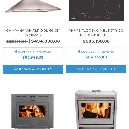
CAMPANA WHIRLPOOL 60 CM
ANAFE FLORENCIA ELECTRICO
WAI62AR
INDUCCION 4H 6...
$494.090,00
$686.190,00
$525.590,00
6
cuotas sin interés de
6
cuotas sin interés de
$114.365,00
$82.348,33