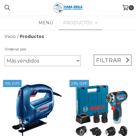
0
MENÚ
PRODUCTOS
Inicio
/
Productos
Ordenar por
FILTRAR
15
%
OFF
25
%
OFF