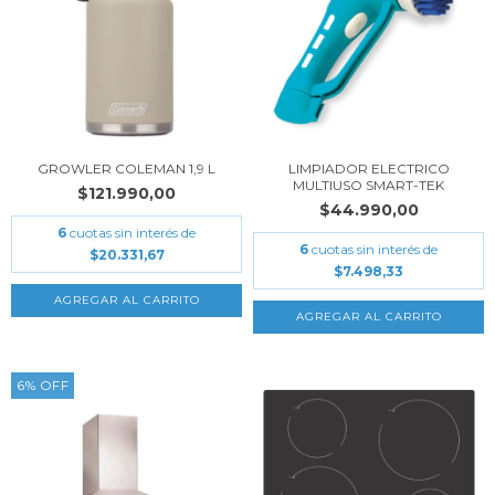
GROWLER COLEMAN 1,9 L
LIMPIADOR ELECTRICO
MULTIUSO SMART-TEK
$121.990,00
$44.990,00
6
cuotas sin interés de
6
cuotas sin interés de
$20.331,67
$7.498,33
6
%
OFF