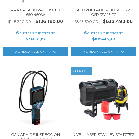
SIERRA CALADORA BOSCH GST
ATORNILLADOR BOSCH 12V
650 450W
GSR 12V-15 FC
$126.190,00
$632.490,00
$148.390,00
$843.390,00
6
cuotas sin interés de
6
cuotas sin interés de
$21.031,67
$105.415,00
20
%
OFF
CAMARA DE INSPECCION
NIVEL LASER STANLEY STHT77512