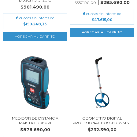
BOSCH GIC 120 C
$285.690,00
$357.190,00
$901.490,00
6
cuotas sin interés de
6
cuotas sin interés de
$47.615,00
$150.248,33
MEDIDOR DE DISTANCIA
ODOMETRO DIGITAL
MAKITA LD080PI
PROFESIONAL BOSCH GWM 3...
$876.690,00
$232.390,00