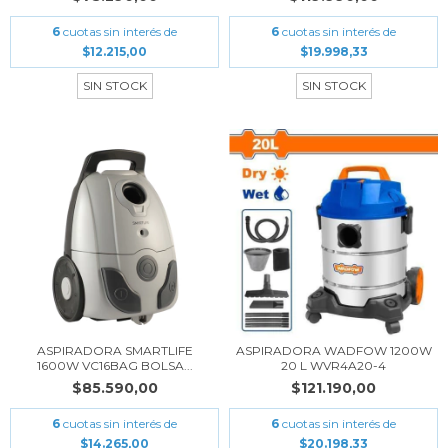
6
cuotas sin interés de
6
cuotas sin interés de
$12.215,00
$19.998,33
SIN STOCK
SIN STOCK
ASPIRADORA SMARTLIFE
ASPIRADORA WADFOW 1200W
1600W VC16BAG BOLSA...
20 L WVR4A20-4
$85.590,00
$121.190,00
6
cuotas sin interés de
6
cuotas sin interés de
$14.265,00
$20.198,33