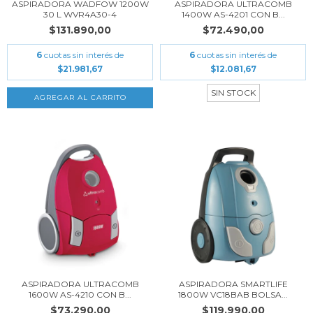
ASPIRADORA WADFOW 1200W
ASPIRADORA ULTRACOMB
30 L WVR4A30-4
1400W AS-4201 CON B...
$131.890,00
$72.490,00
6
cuotas sin interés de
6
cuotas sin interés de
$21.981,67
$12.081,67
SIN STOCK
ASPIRADORA ULTRACOMB
ASPIRADORA SMARTLIFE
1600W AS-4210 CON B...
1800W VC18BAB BOLSA...
$73.290,00
$119.990,00