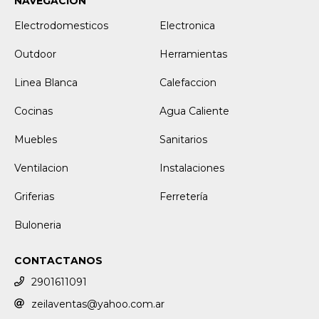
NAVEGACIÓN
Electrodomesticos
Electronica
Outdoor
Herramientas
Linea Blanca
Calefaccion
Cocinas
Agua Caliente
Muebles
Sanitarios
Ventilacion
Instalaciones
Griferias
Ferretería
Buloneria
CONTACTANOS
2901611091
zeilaventas@yahoo.com.ar