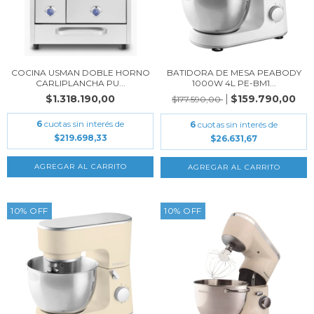
COCINA USMAN DOBLE HORNO
BATIDORA DE MESA PEABODY
CARLIPLANCHA PU...
1000W 4L PE-BM1...
$1.318.190,00
$159.790,00
$177.590,00
6
cuotas sin interés de
6
cuotas sin interés de
$219.698,33
$26.631,67
10
%
OFF
10
%
OFF