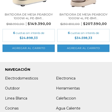
BATIDORA DE MESA PEABODY
BATIDORA DE MESA PEABODY
1000W 4L PE-BM1...
1000W 4L PE-BM1...
$149.390,00
$207.590,00
$165.990,00
$230.690,00
6
cuotas sin interés de
6
cuotas sin interés de
$24.898,33
$34.598,33
NAVEGACIÓN
Electrodomesticos
Electronica
Outdoor
Herramientas
Linea Blanca
Calefaccion
Cocinas
Agua Caliente