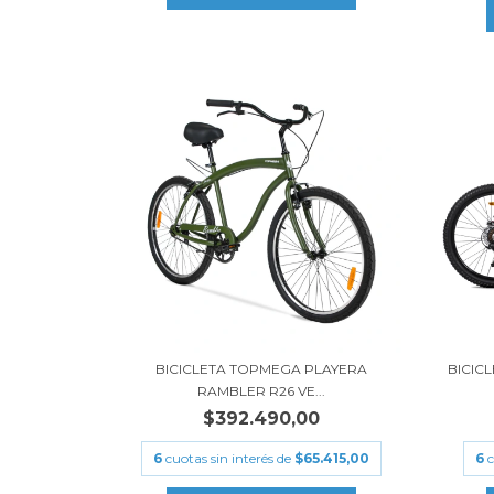
BICICLETA TOPMEGA PLAYERA
BICIC
RAMBLER R26 VE...
$392.490,00
6
cuotas sin interés de
$65.415,00
6
c