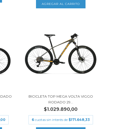
RODADO
BICICLETA TOP MEGA VOLTA VIGGO
RODADO 29...
$1.029.890,00
,00
6
cuotas sin interés de
$171.648,33