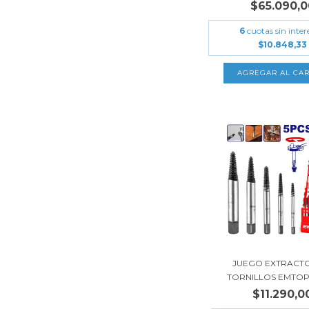
$65.090,0
6
cuotas sin inter
$10.848,33
JUEGO EXTRACT
TORNILLOS EMTOP 5
$11.290,0