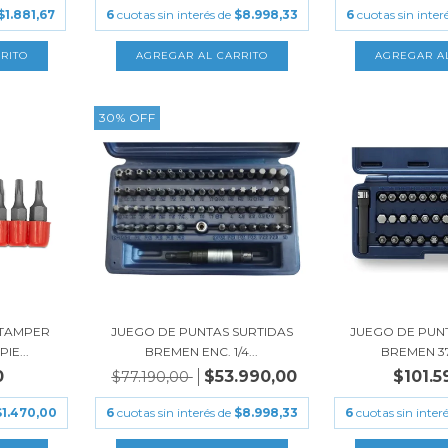
$1.881,67
6
cuotas sin interés de
$8.998,33
6
cuotas sin inter
30
%
OFF
 TAMPER
JUEGO DE PUNTAS SURTIDAS
JUEGO DE PUN
IE...
BREMEN ENC. 1/4...
BREMEN 37 
0
$53.990,00
$101.5
$77.190,00
$1.470,00
6
cuotas sin interés de
$8.998,33
6
cuotas sin inter