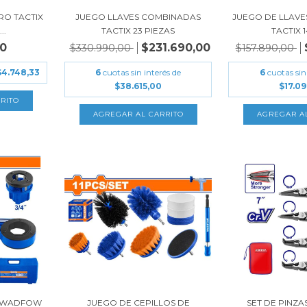
RO TACTIX
JUEGO LLAVES COMBINADAS
JUEGO DE LLAV
..
TACTIX 23 PIEZAS
TACTIX 14
00
$231.690,00
$330.990,00
$157.890,00
$4.748,33
6
cuotas sin interés de
6
cuotas sin
$38.615,00
$17.0
S WADFOW
JUEGO DE CEPILLOS DE
SET DE PINZA