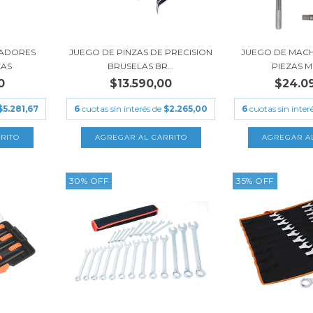
LADORES
JUEGO DE PINZAS DE PRECISION
JUEGO DE MAC
ZAS
BRUSELAS BR...
PIEZAS 
0
$13.590,00
$24.0
$5.281,67
6
cuotas sin interés de
$2.265,00
6
cuotas sin inter
30
%
OFF
35
%
OFF