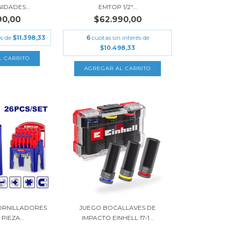
IDADES...
EMTOP 1/2"...
90,00
$62.990,00
és de
$11.398,33
6
cuotas sin interés de
$10.498,33
ORNILLADORES
JUEGO BOCALLAVES DE
PIEZA...
IMPACTO EINHELL 17-1...