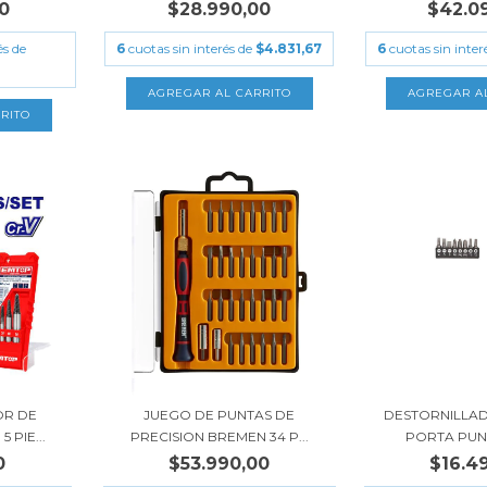
0
$28.990,00
$42.0
és de
6
cuotas sin interés de
$4.831,67
6
cuotas sin inter
OR DE
JUEGO DE PUNTAS DE
DESTORNILLAD
 PIE...
PRECISION BREMEN 34 P...
PORTA PUNT
0
$53.990,00
$16.4