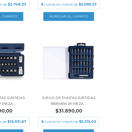
és de
$2.748,33
6
cuotas sin interés de
$5.598,33
TAS SURTIDAS
JUEGO DE PUNTAS SURTIDAS
PIEZA...
BREMEN 29 PIEZA...
90,00
$31.890,00
és de
$16.931,67
6
cuotas sin interés de
$5.315,00