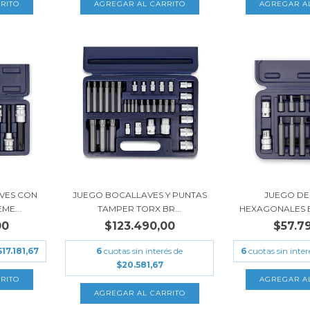
VES CON
JUEGO BOCALLAVES Y PUNTAS
JUEGO DE
ME...
TAMPER TORX BR...
HEXAGONALES BR
00
$123.490,00
$57.7
$17.181,67
6
cuotas sin interés de
6
cuotas sin inter
$20.581,67