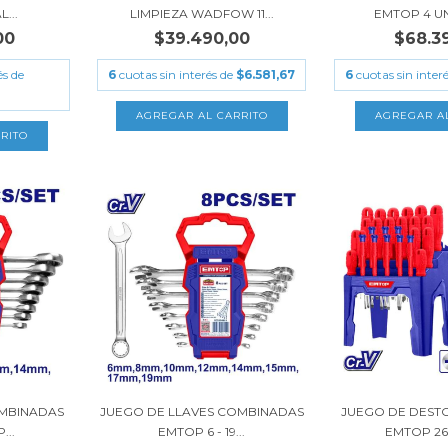
...
LIMPIEZA WADFOW 11...
EMTOP 4 UN
00
$39.490,00
$68.3
és de
6
cuotas sin interés de
$6.581,67
6
cuotas sin inter
OMBINADAS
JUEGO DE LLAVES COMBINADAS
JUEGO DE DEST
...
EMTOP 6 - 19...
EMTOP 26 