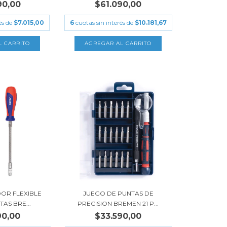
90,00
$61.090,00
és de
$7.015,00
6
cuotas sin interés de
$10.181,67
OR FLEXIBLE
JUEGO DE PUNTAS DE
AS BRE...
PRECISION BREMEN 21 P...
90,00
$33.590,00