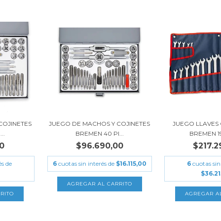
COJINETES
JUEGO DE MACHOS Y COJINETES
JUEGO LLAVES
..
BREMEN 40 PI...
BREMEN 1
00
$96.690,00
$217.2
és de
6
cuotas sin interés de
$16.115,00
6
cuotas sin
$36.2