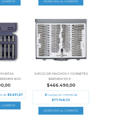
 PUNTAS
JUEGO DE MACHOS Y COJINETES
EMEN 16 PI...
BREMEN 110 P...
90,00
$466.490,00
és de
$9.631,67
6
cuotas sin interés de
$77.748,33