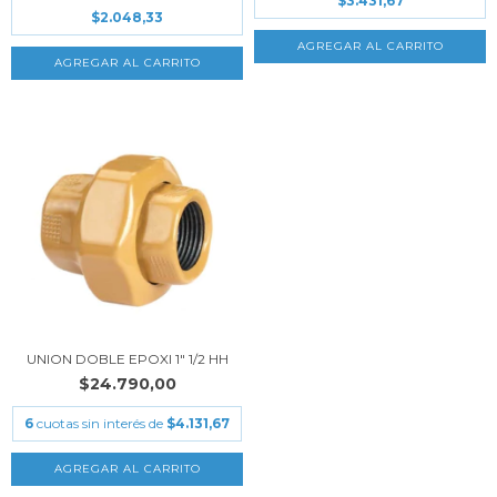
$3.431,67
$2.048,33
UNION DOBLE EPOXI 1" 1/2 HH
$24.790,00
6
cuotas sin interés de
$4.131,67