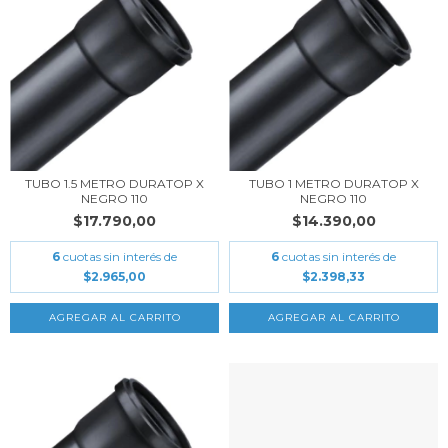
TUBO 1.5 METRO DURATOP X
TUBO 1 METRO DURATOP X
NEGRO 110
NEGRO 110
$17.790,00
$14.390,00
6
cuotas sin interés de
6
cuotas sin interés de
$2.965,00
$2.398,33