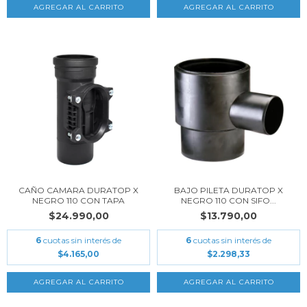
CAÑO CAMARA DURATOP X
BAJO PILETA DURATOP X
NEGRO 110 CON TAPA
NEGRO 110 CON SIFO...
$24.990,00
$13.790,00
6
cuotas sin interés de
6
cuotas sin interés de
$4.165,00
$2.298,33