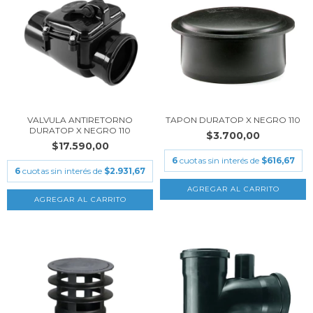
VALVULA ANTIRETORNO
TAPON DURATOP X NEGRO 110
DURATOP X NEGRO 110
$3.700,00
$17.590,00
6
cuotas sin interés de
$616,67
6
cuotas sin interés de
$2.931,67