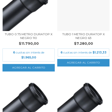
TUBO 0.75 METRO DURATOP X
TUBO 1 METRO DURATOP X
NEGRO 110
NEGRO 63
$11.790,00
$7.280,00
6
cuotas sin interés de
6
cuotas sin interés de
$1.213,33
$1.965,00