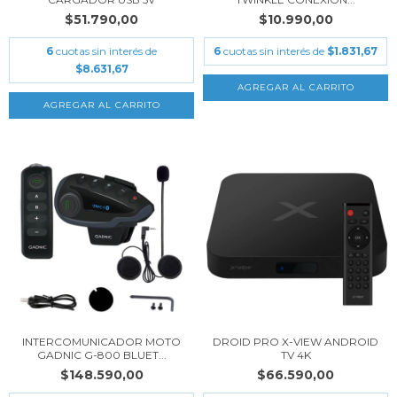
$51.790,00
$10.990,00
6
cuotas sin interés de
6
cuotas sin interés de
$1.831,67
$8.631,67
INTERCOMUNICADOR MOTO
DROID PRO X-VIEW ANDROID
GADNIC G-800 BLUET...
TV 4K
$148.590,00
$66.590,00