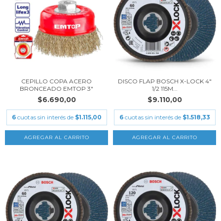
CEPILLO COPA ACERO
DISCO FLAP BOSCH X-LOCK 4"
BRONCEADO EMTOP 3"
1/2 115M...
$6.690,00
$9.110,00
6
cuotas sin interés de
$1.115,00
6
cuotas sin interés de
$1.518,33