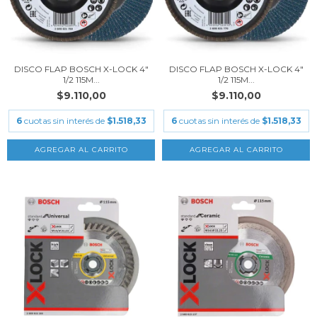
DISCO FLAP BOSCH X-LOCK 4"
DISCO FLAP BOSCH X-LOCK 4"
1/2 115M...
1/2 115M...
$9.110,00
$9.110,00
6
cuotas sin interés de
$1.518,33
6
cuotas sin interés de
$1.518,33