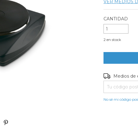
VER MEDIOS 
CANTIDAD
2
en stock
Entregas para e
Medios de 
No sé mi código pos