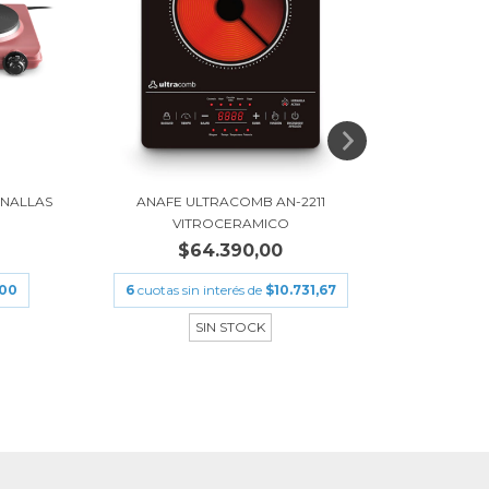
RNALLAS
ANAFE ULTRACOMB AN-2211
ANAFE ELE
VITROCERAMICO
$64.390,00
,00
6
cuotas sin interés de
$10.731,67
6
cuota
SIN STOCK