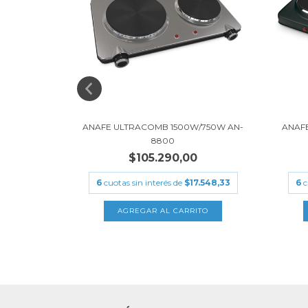
IC 2500W
ANAFE ULTRACOMB 1500W/750W AN-
ANAF
8800
$105.290,00
.131,67
6
cuotas sin interés de
$17.548,33
6
c