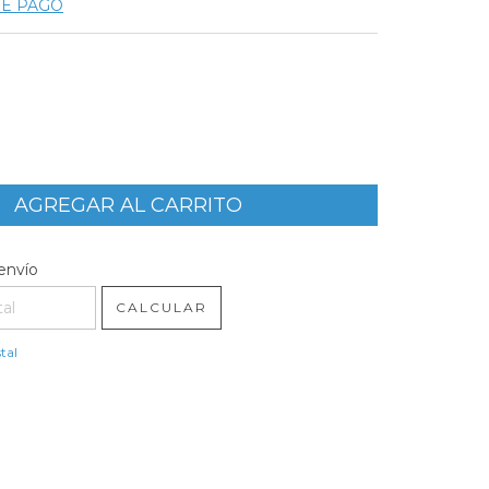
DE PAGO
l CP:
CAMBIAR CP
envío
CALCULAR
tal