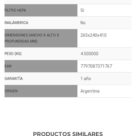
Si
FILTRO HEPA
No
INALÁMBRICA
265x240x410
DIMENSIONES (ANCHO X ALTO X
PROFUNDIDAD MM)
4.500000
PESO (KG)
7797087371767
EAN
1 año
GARANTÍA
Argentina
ORIGEN
PRODUCTOS SIMILARES