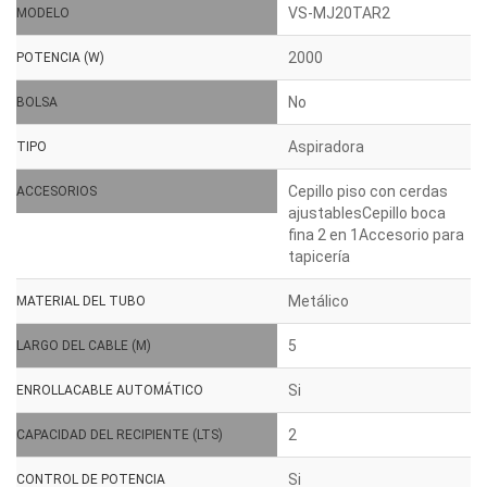
VS-MJ20TAR2
MODELO
2000
POTENCIA (W)
No
BOLSA
Aspiradora
TIPO
Cepillo piso con cerdas
ACCESORIOS
ajustablesCepillo boca
fina 2 en 1Accesorio para
tapicería
Metálico
MATERIAL DEL TUBO
5
LARGO DEL CABLE (M)
Si
ENROLLACABLE AUTOMÁTICO
2
CAPACIDAD DEL RECIPIENTE (LTS)
Si
CONTROL DE POTENCIA