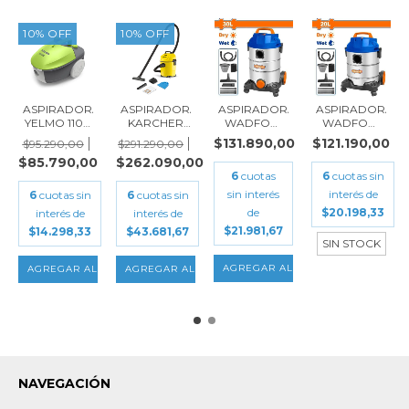
10
%
OFF
10
%
OFF
A
ASPIRADORA
ASPIRADORA
ASPIRADORA
ASPIRADORA
YELMO 1100
KARCHER
WADFOW
WADFOW
W CON
1000W WD1
1200W 30 L
1200W 20 L
00
$131.890,00
$121.190,00
$95.290,00
$291.290,00
BOLSA AS-
SOLIDOS Y
WVR4A30-4
WVR4A20-4
$85.790,00
$262.090,00
321...
L...
6
cuotas
6
cuotas sin
sin interés
interés de
6
cuotas sin
6
cuotas sin
de
$20.198,33
interés de
interés de
$21.981,67
$14.298,33
$43.681,67
SIN STOCK
NAVEGACIÓN