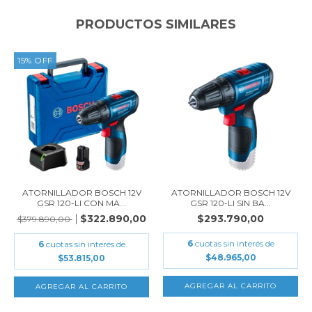
PRODUCTOS SIMILARES
15
%
OFF
ATORNILLADOR BOSCH 12V
ATORNILLADOR BOSCH 12V
GSR 120-LI CON MA...
GSR 120-LI SIN BA...
$322.890,00
$293.790,00
$379.890,00
6
cuotas sin interés de
6
cuotas sin interés de
$48.965,00
$53.815,00