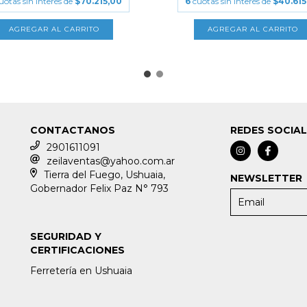
uotas sin interés de
$70.215,00
6
cuotas sin interés de
$40.615
CONTACTANOS
REDES SOCIA
2901611091
zeilaventas@yahoo.com.ar
Tierra del Fuego, Ushuaia,
NEWSLETTER
Gobernador Felix Paz N° 793
SEGURIDAD Y
CERTIFICACIONES
Ferretería en Ushuaia