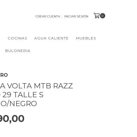
0
CREAR CUENTA
INICIAR SESIÓN
N
COCINAS
AGUA CALIENTE
MUEBLES
BULONERIA
GRO
TA VOLTA MTB RAZZ
29 TALLE S
JO/NEGRO
90,00