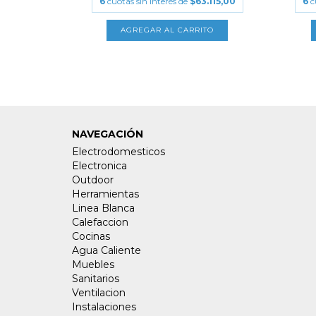
.215,00
6
cuotas sin interés de
$63.115,00
6
c
NAVEGACIÓN
Electrodomesticos
Electronica
Outdoor
Herramientas
Linea Blanca
Calefaccion
Cocinas
Agua Caliente
Muebles
Sanitarios
Ventilacion
Instalaciones