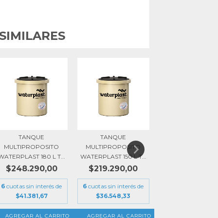
SIMILARES
TANQUE
TANQUE
CAMARA SEPTI
MULTIPROPOSITO
MULTIPROPOSITO
WATERPLAST 110
WATERPLAST 180 L T...
WATERPLAST 150 L T...
$661.090,0
$248.290,00
$219.290,00
6
cuotas sin interés
6
cuotas sin interés de
6
cuotas sin interés de
$110.181,67
$41.381,67
$36.548,33