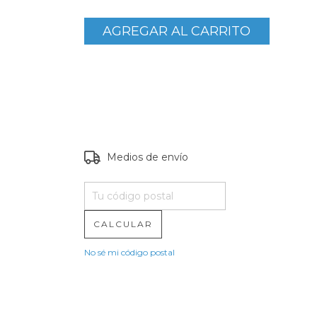
Medios de envío
Entregas para el
CAMBIAR CP
CP:
CALCULAR
No sé mi código postal