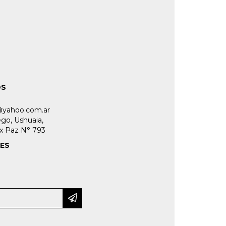
OS
@yahoo.com.ar
ego, Ushuaia,
ix Paz N° 793
LES