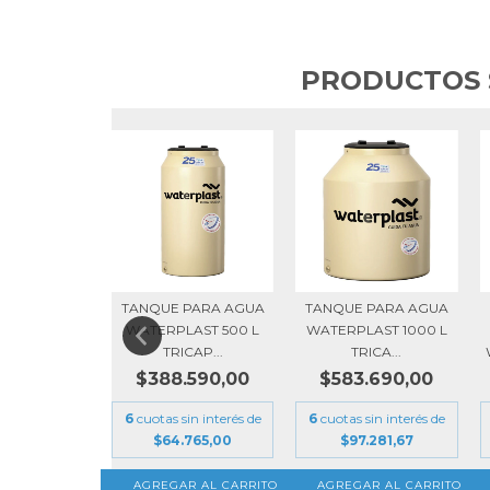
PRODUCTOS 
IGESTOR
TANQUE PARA AGUA
TANQUE PARA AGUA
ANDAR
WATERPLAST 500 L
WATERPLAST 1000 L
AST 1100 L
TRICAP...
TRICA...
5.990,00
$388.590,00
$583.690,00
in interés de
6
cuotas sin interés de
6
cuotas sin interés de
.998,33
$64.765,00
$97.281,67