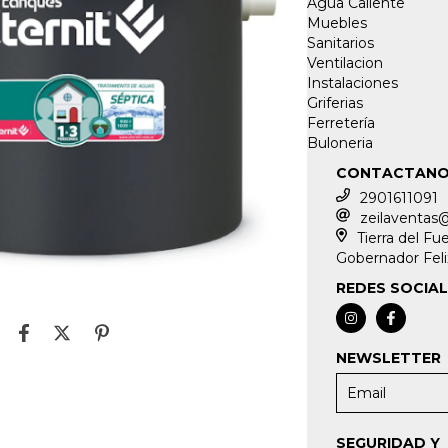
Agua Caliente
Muebles
Sanitarios
Ventilacion
Instalaciones
Griferias
Ferretería
Buloneria
CONTACTAN
2901611091
zeilaventas
Tierra del Fu
Gobernador Fel
REDES SOCIA
NEWSLETTER
SEGURIDAD Y