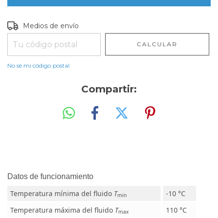
Entregas para el CP:
CAMBIAR CP
Medios de envío
CALCULAR
No sé mi código postal
Compartir:
Datos de funcionamiento
Temperatura mínima del fluido
T
-10 °C
min
Temperatura máxima del fluido
T
110 °C
max