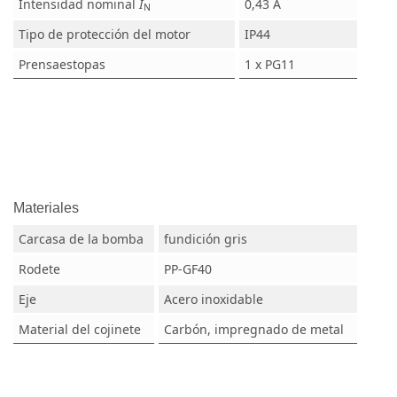
Intensidad nominal
I
0,43 A
N
Tipo de protección del motor
IP44
Prensaestopas
1 x PG11
Materiales
Carcasa de la bomba
fundición gris
Rodete
PP-GF40
Eje
Acero inoxidable
Material del cojinete
Carbón, impregnado de metal