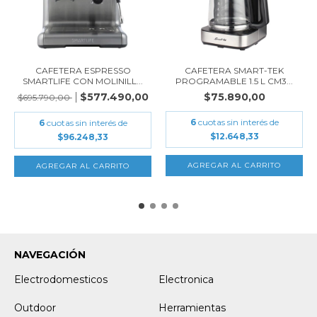
CAFETERA ESPRESSO
CAFETERA SMART-TEK
SMARTLIFE CON MOLINILL...
PROGRAMABLE 1.5 L CM3...
$577.490,00
$75.890,00
$695.790,00
6
cuotas sin interés de
6
cuotas sin interés de
$12.648,33
$96.248,33
NAVEGACIÓN
Electrodomesticos
Electronica
Outdoor
Herramientas