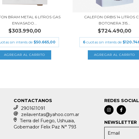
FON BRAM METAL 6 LITROS GAS
CALEFON ORBIS 14 LITROS 
ENVASADO...
BOTONERA 315...
$303.990,00
$724.490,00
uotas sin interés de
$50.665,00
6
cuotas sin interés de
$120.74
CONTACTANOS
REDES SOCIA
2901611091
zeilaventas@yahoo.com.ar
Tierra del Fuego, Ushuaia,
NEWSLETTER
Gobernador Felix Paz N° 793