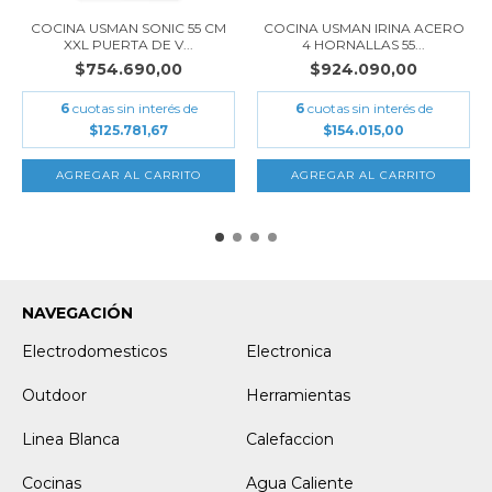
COCINA USMAN SONIC 55 CM
COCINA USMAN IRINA ACERO
XXL PUERTA DE V...
4 HORNALLAS 55...
$754.690,00
$924.090,00
6
cuotas sin interés de
6
cuotas sin interés de
$125.781,67
$154.015,00
NAVEGACIÓN
Electrodomesticos
Electronica
Outdoor
Herramientas
Linea Blanca
Calefaccion
Cocinas
Agua Caliente