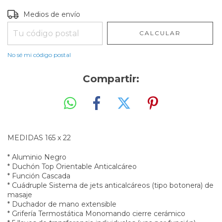
Entregas para el CP:
CAMBIAR CP
Medios de envío
CALCULAR
No sé mi código postal
Compartir:
MEDIDAS 165 x 22
* Aluminio Negro
* Duchón Top Orientable Anticalcáreo
* Función Cascada
* Cuádruple Sistema de jets anticalcáreos (tipo botonera) de
masaje
* Duchador de mano extensible
* Grifería Termostática Monomando cierre cerámico