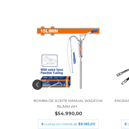
DFOW 9"
BOMBA DE ACEITE MANUAL WADFOW
ENGRA
15L/MIN WH...
$54.990,00
.088,33
6
cuotas sin interés de
$9.165,00
6