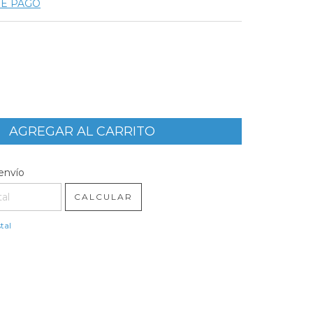
DE PAGO
l CP:
CAMBIAR CP
envío
CALCULAR
tal