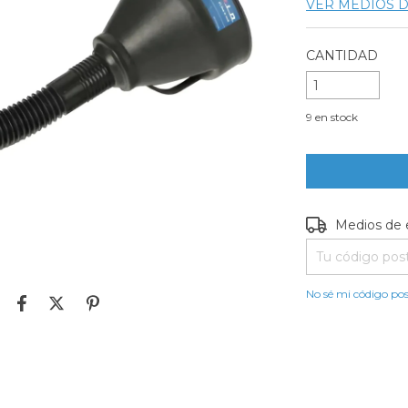
VER MEDIOS 
CANTIDAD
9
en stock
Entregas para e
Medios de 
No sé mi código pos