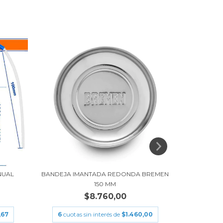
NUAL
BANDEJA IMANTADA REDONDA BREMEN
PULVERIZ
150 MM
$8.760,00
6
cuota
,67
6
cuotas sin interés de
$1.460,00