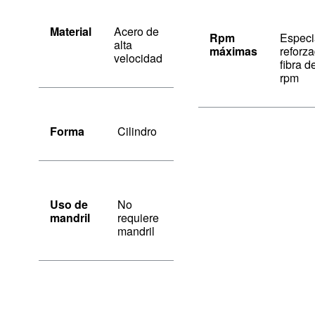
Material
Acero de
Rpm
Especi
alta
máximas
reforz
velocidad
fibra d
rpm
Forma
Cilindro
Uso de
No
mandril
requiere
mandril