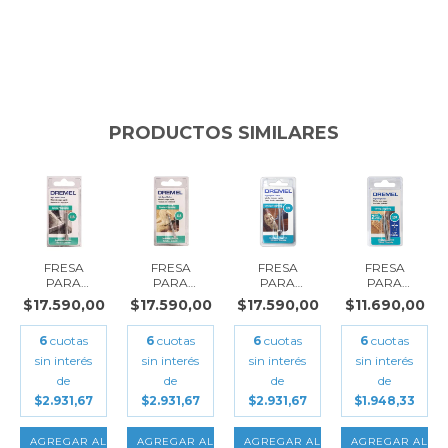
PRODUCTOS SIMILARES
FRESA
FRESA
FRESA
FRESA
PARA
PARA
PARA
PARA
GRABAR
GRABAR DE
GRABAR
GRABAR
$17.590,00
$17.590,00
$17.590,00
$11.690,00
CONICA
PUNTA
CIRCULAR
CIRCULAR
6.4MM
3.2MM
CON PUNTA
2.4MM
6
cuotas
6
cuotas
6
cuotas
6
cuotas
DREMEL
DREMEL...
6.4...
DREMEL...
DR...
sin interés
sin interés
sin interés
sin interés
de
de
de
de
$2.931,67
$2.931,67
$2.931,67
$1.948,33