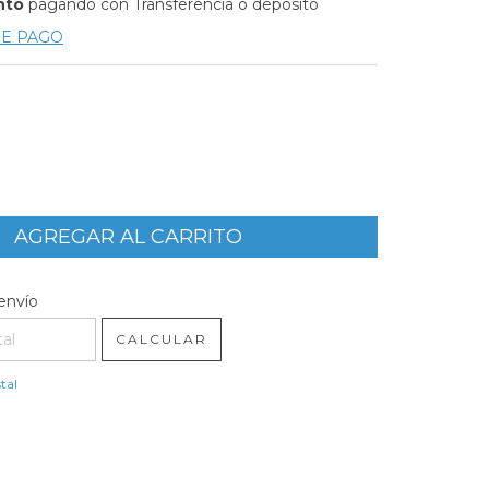
nto
pagando con Transferencia o depósito
DE PAGO
l CP:
CAMBIAR CP
envío
CALCULAR
tal