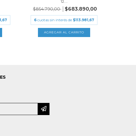
12....
$683.890,00
$854.790,00
$1.089
1,67
6
cuotas sin interés de
$113.981,67
6
cuotas
LES