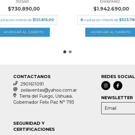
312SAR...
DW60M60...
$730.890,00
$1.942.690,00
uotas sin interés de
$121.815,00
6
cuotas sin interés de
$323.78
CONTACTANOS
REDES SOCIA
2901611091
zeilaventas@yahoo.com.ar
Tierra del Fuego, Ushuaia,
NEWSLETTER
Gobernador Felix Paz N° 793
SEGURIDAD Y
CERTIFICACIONES