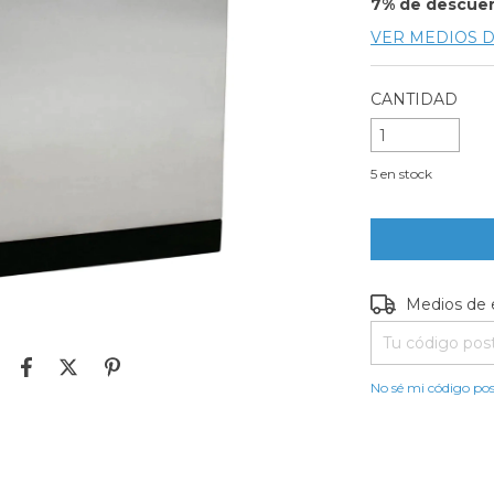
7% de descue
VER MEDIOS 
CANTIDAD
5
en stock
Entregas para e
Medios de 
No sé mi código pos