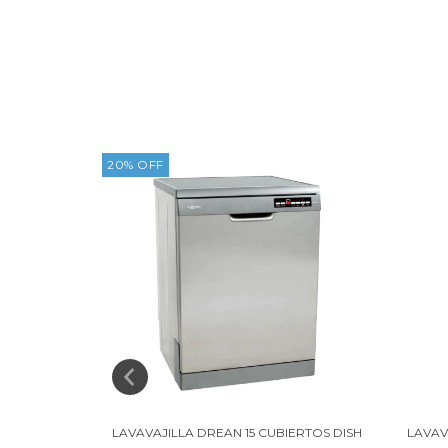
20
%
OFF
OOL 10
LAVAVAJILLA DREAN 15 CUBIERTOS DISH
LAVAV