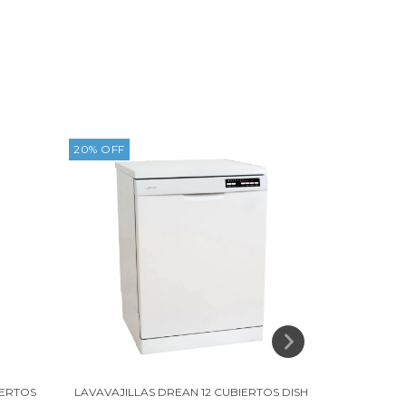
20
%
OFF
20
%
OFF
IERTOS
LAVAVAJILLAS DREAN 12 CUBIERTOS DISH
LAVAVAJILL