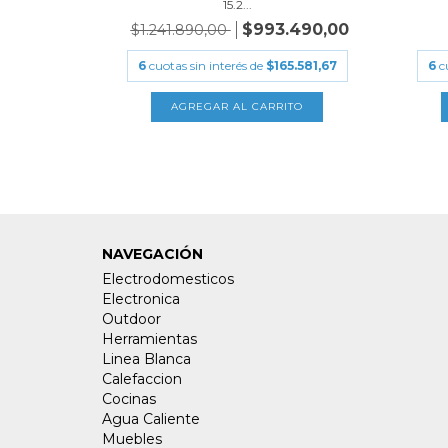
..
15.2...
0
$993.490,00
$1.241.890,00
3.765,00
6
cuotas sin interés de
$165.581,67
6
c
NAVEGACIÓN
Electrodomesticos
Electronica
Outdoor
Herramientas
Linea Blanca
Calefaccion
Cocinas
Agua Caliente
Muebles