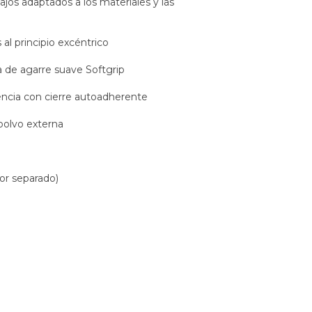
jos adaptados a los materiales y las
al principio excéntrico
 de agarre suave Softgrip
erencia con cierre autoadherente
polvo externa
por separado)