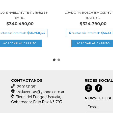
LO EINHELL 18V TE-PL 18/82 SIN
LIJADORA BOSCH 18V GSS 18V-1
BATE...
BATERI...
$340.490,00
$324.790,00
uotas sin interés de
$56.748,33
6
cuotas sin interés de
$54.131
CONTACTANOS
REDES SOCIA
2901611091
zeilaventas@yahoo.com.ar
Tierra del Fuego, Ushuaia,
NEWSLETTER
Gobernador Felix Paz N° 793