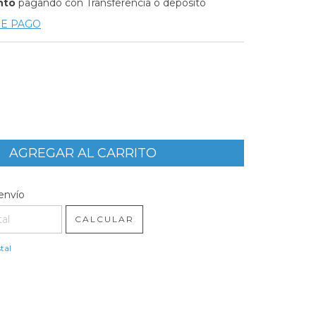
nto
pagando con Transferencia o depósito
DE PAGO
l CP:
CAMBIAR CP
envío
CALCULAR
tal