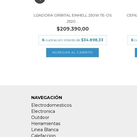
NHELL TE-RS
LIJADORA ORBITAL EINHELL 250W TE-OS
CEPIL
2520...
$209.390,00
.548,33
6
cuotas sin interés de
$34.898,33
6
c
NAVEGACIÓN
Electrodomesticos
Electronica
Outdoor
Herramientas
Linea Blanca
Calefaccion