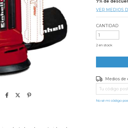
7% de descue
VER MEDIOS 
CANTIDAD
2
en stock
Entregas para e
Medios de 
No sé mi código pos