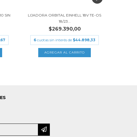
0 SIN
LIJADORA ORBITAL EINHELL 18V TE-OS
PULIDORA I
18/23...
$269.390,00
,67
6
cuotas sin interés de
$44.898,33
6
cuotas
LES