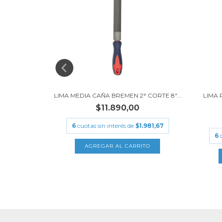
A 6" CABO
LIMA MEDIA CAÑA BREMEN 2° CORTE 8"...
LIMA 
$11.890,00
6
cuotas sin interés de
$1.981,67
.491,67
6