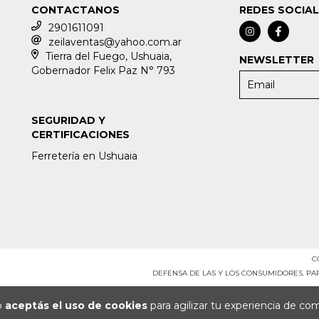
CONTACTANOS
REDES SOCIA
2901611091
zeilaventas@yahoo.com.ar
Tierra del Fuego, Ushuaia,
NEWSLETTER
Gobernador Felix Paz N° 793
SEGURIDAD Y
CERTIFICACIONES
Ferretería en Ushuaia
C
DEFENSA DE LAS Y LOS CONSUMIDORES. P
io
aceptás el uso de cookies
para agilizar tu experiencia de co