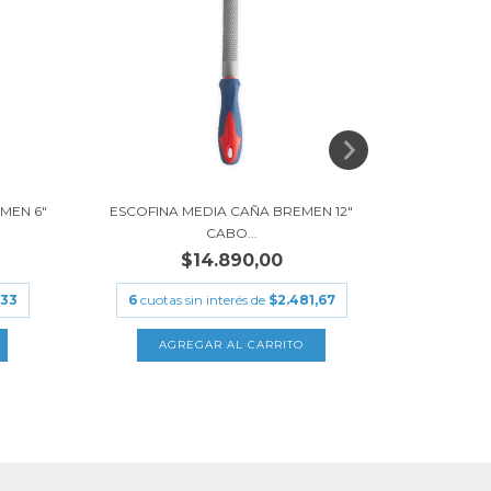
MEN 6"
ESCOFINA MEDIA CAÑA BREMEN 12"
LIMA CUA
CABO...
$14.890,00
,33
6
cuotas sin interés de
$2.481,67
6
cuota