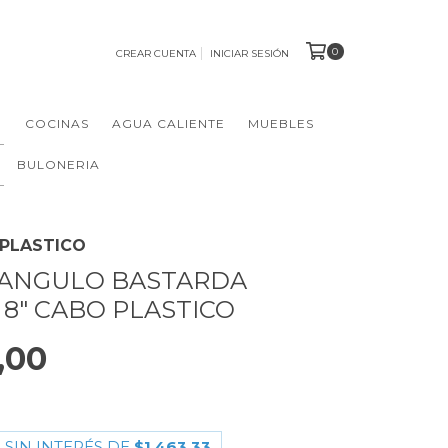
0
CREAR CUENTA
INICIAR SESIÓN
N
COCINAS
AGUA CALIENTE
MUEBLES
BULONERIA
 PLASTICO
IANGULO BASTARDA
8" CABO PLASTICO
,00
 SIN INTERÉS DE
$1.463,33