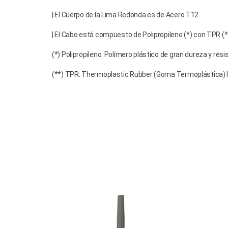
| El Cuerpo de la Lima Redonda es de Acero T12. 
| El Cabo está compuesto de Polipropileno (*) con TPR (**
(*) Polipropileno: Polímero plástico de gran dureza y res
(**) TPR: Thermoplastic Rubber (Goma Termoplástica) la 