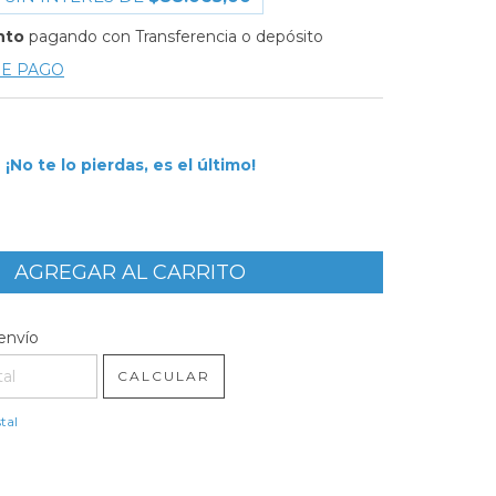
nto
pagando con Transferencia o depósito
DE PAGO
¡No te lo pierdas, es el último!
l CP:
CAMBIAR CP
envío
CALCULAR
tal