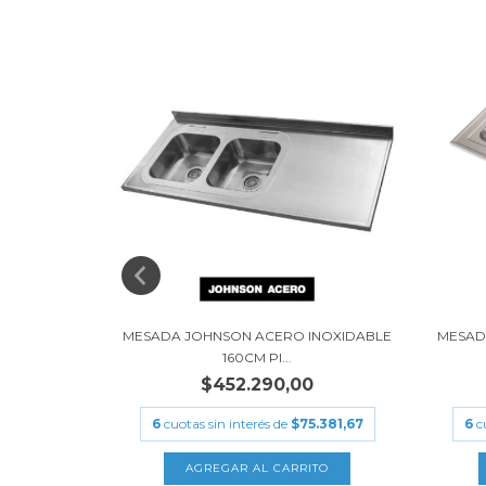
LE 140 CM
MESADA JOHNSON ACERO INOXIDABLE
MESAD
160CM PI...
$452.290,00
.848,33
6
cuotas sin interés de
$75.381,67
6
c