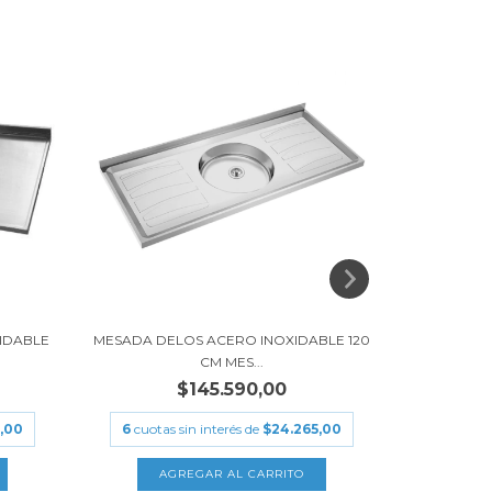
IDABLE
MESADA DELOS ACERO INOXIDABLE 120
MESADA J
CM MES...
$145.590,00
,00
6
cuotas sin interés de
$24.265,00
6
cuotas