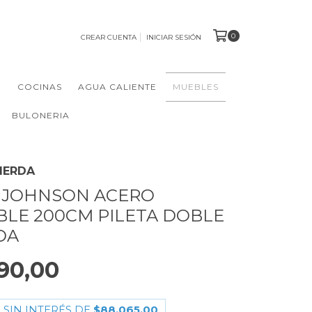
0
CREAR CUENTA
INICIAR SESIÓN
N
COCINAS
AGUA CALIENTE
MUEBLES
BULONERIA
IERDA
 JOHNSON ACERO
BLE 200CM PILETA DOBLE
DA
90,00
 SIN INTERÉS DE
$88.065,00