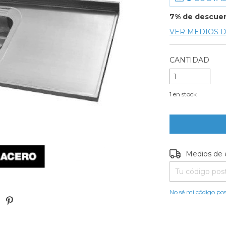
7% de descue
VER MEDIOS 
CANTIDAD
1
en stock
Entregas para e
Medios de 
No sé mi código pos