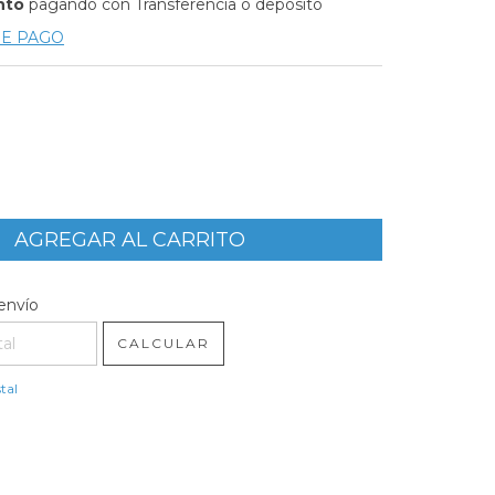
nto
pagando con Transferencia o depósito
DE PAGO
l CP:
CAMBIAR CP
envío
CALCULAR
tal