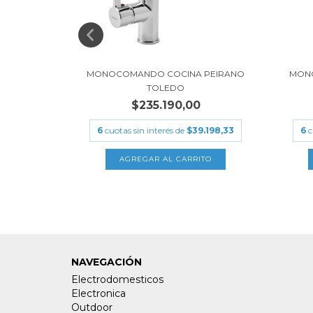
PEIRANO
MONOCOMANDO COCINA PEIRANO
MON
TOLEDO
$235.190,00
.781,67
6
cuotas sin interés de
$39.198,33
6
c
NAVEGACIÓN
Electrodomesticos
Electronica
Outdoor