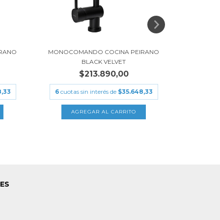
RANO
MONOCOMANDO COCINA PEIRANO
MONOCO
BLACK VELVET
$213.890,00
,33
6
cuotas sin interés de
$35.648,33
6
cuotas
LES