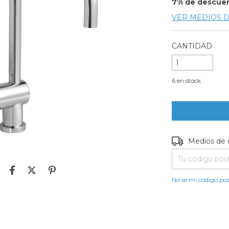
7% de descue
VER MEDIOS 
CANTIDAD
6
en stock
Entregas para e
Medios de 
No sé mi código pos