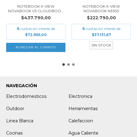
NOTEBOOK X-VIEW
NOTEBOOK X-VIEW
NOVABOOK V3 CLOUDBOOK
NOVABOOK N3350
14...
$437.790,00
$222.790,00
6
cuotas sin interés de
6
cuotas sin interés de
$72.965,00
$37.131,67
SIN STOCK
NAVEGACIÓN
Electrodomesticos
Electronica
Outdoor
Herramientas
Linea Blanca
Calefaccion
Cocinas
Agua Caliente