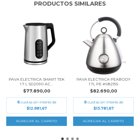
PRODUCTOS SIMILARES
PAVA ELECTRICA SMART TEK
PAVA ELECTRICA PEABODY
1.7 L SD2090 AC...
1.7L PE-KV8215S
$77.890,00
$82.690,00
6
cuotas sin interés de
6
cuotas sin interés de
$12.981,67
$13.781,67