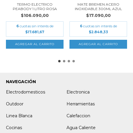
TERMO ELECTRICO
MATE BREMEN ACERO
PEABODY 1 LITRO ROSA
INOXIDABLE 300ML AZUL
$106.090,00
$17.090,00
6
cuotas sin interés de
6
cuotas sin interés de
$17.681,67
$2.848,33
NAVEGACIÓN
Electrodomesticos
Electronica
Outdoor
Herramientas
Linea Blanca
Calefaccion
Cocinas
Agua Caliente