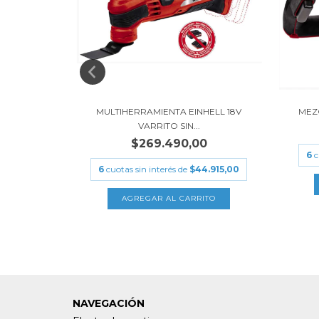
E-WS 18 SIN
MULTIHERRAMIENTA EINHELL 18V
MEZC
VARRITO SIN...
090,00
$269.490,00
6
c
.181,67
6
cuotas sin interés de
$44.915,00
NAVEGACIÓN