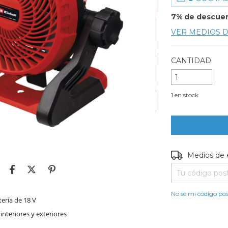
7% de descue
VER MEDIOS 
CANTIDAD
1
en stock
Entregas para e
Medios de 
No sé mi código pos
ería de 18 V
interiores y exteriores