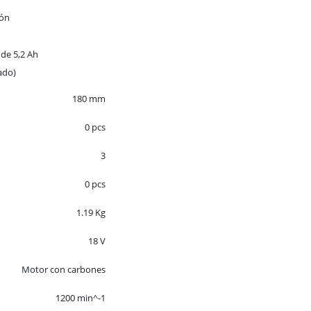
ión
de 5,2 Ah
ado)
180 mm
0 pcs
3
0 pcs
1.19 Kg
18 V
Motor con carbones
1200 min^-1