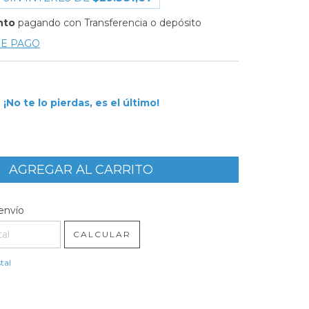
nto
pagando con Transferencia o depósito
DE PAGO
¡No te lo pierdas, es el último!
l CP:
CAMBIAR CP
envío
CALCULAR
tal