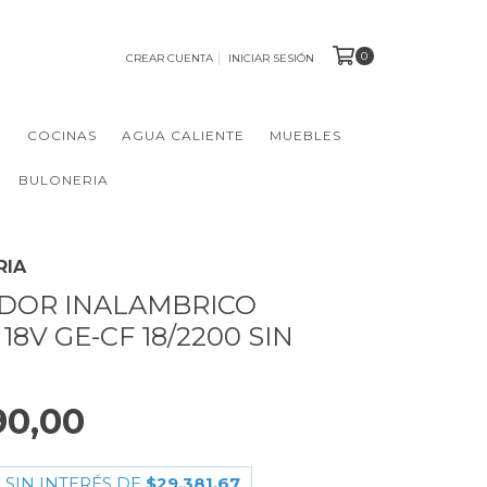
0
CREAR CUENTA
INICIAR SESIÓN
N
COCINAS
AGUA CALIENTE
MUEBLES
BULONERIA
RIA
DOR INALAMBRICO
18V GE-CF 18/2200 SIN
90,00
 SIN INTERÉS DE
$29.381,67