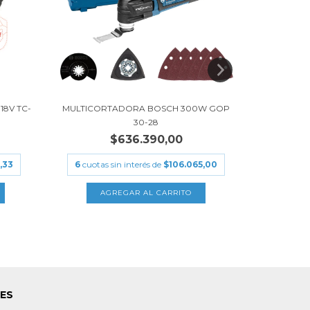
18V TC-
MULTICORTADORA BOSCH 300W GOP
PISTOL
30-28
$636.390,00
,33
6
cuotas sin interés de
$106.065,00
6
cuotas
LES