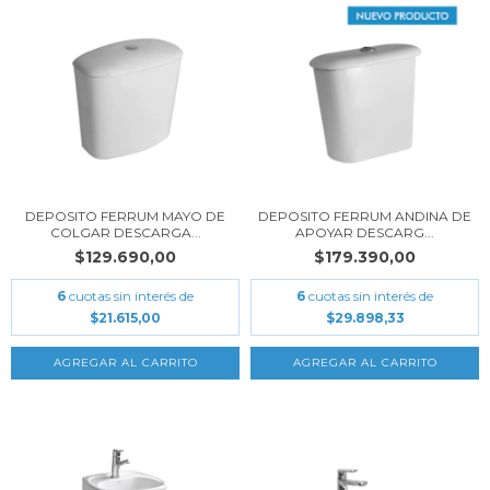
DEPOSITO FERRUM MAYO DE
DEPOSITO FERRUM ANDINA DE
COLGAR DESCARGA...
APOYAR DESCARG...
$129.690,00
$179.390,00
6
cuotas sin interés de
6
cuotas sin interés de
$21.615,00
$29.898,33