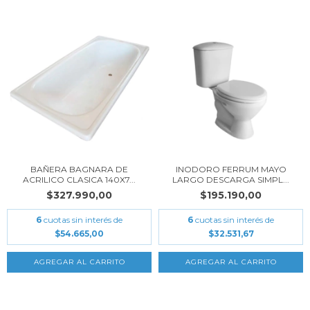
BAÑERA BAGNARA DE
INODORO FERRUM MAYO
ACRILICO CLASICA 140X7...
LARGO DESCARGA SIMPL...
$327.990,00
$195.190,00
6
cuotas sin interés de
6
cuotas sin interés de
$54.665,00
$32.531,67