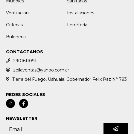
Muebles
Sanitarios
Ventilacion
Instalaciones
Griferias
Ferretería
Buloneria
CONTACTANOS
2901611091
zeilaventas@yahoo.com.ar
Tierra del Fuego, Ushuaia, Gobernador Felix Paz N° 793
REDES SOCIALES
NEWSLETTER