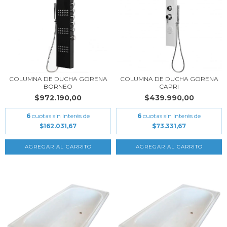
COLUMNA DE DUCHA GORENA
COLUMNA DE DUCHA GORENA
BORNEO
CAPRI
$972.190,00
$439.990,00
6
cuotas sin interés de
6
cuotas sin interés de
$162.031,67
$73.331,67