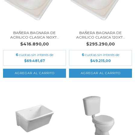
BAÑERA BAGNARA DE
BAÑERA BAGNARA DE
ACRILICO CLASICA 160X7...
ACRILICO CLASICA 120X7...
$416.890,00
$295.290,00
6
cuotas sin interés de
6
cuotas sin interés de
$69.481,67
$49.215,00