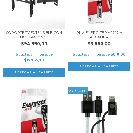
SOPORTE TV EXTENSIBLE CON
PILA ENERGIZER A27 12 V
INCLINACION Y...
ALCALINA
$94.590,00
$3.660,00
6
cuotas sin interés de
6
cuotas sin interés de
$610,00
$15.765,00
30
%
OFF