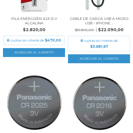
PILA ENERGIZER A23 12 V
CABLE DE CARGA USB A MICRO
ALCALINA
USB - IPHONE...
$2.820,00
$22.090,00
$31.590,00
6
cuotas sin interés de
$470,00
6
cuotas sin interés de
$3.681,67