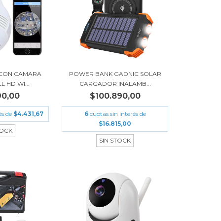
 CON CAMARA
POWER BANK GADNIC SOLAR
 HD WI...
CARGADOR INALAMB...
90,00
$100.890,00
és de
$4.431,67
6
cuotas sin interés de
$16.815,00
TOCK
SIN STOCK