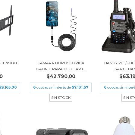
TENSIBLE
CAMARA BOROSCOPICA
HANDY VHF/UHF
GADNIC PARA CELULAR I...
5RA BI-BA
0
$42.790,00
$63.1
$9.165,00
6
cuotas sin interés de
$7.131,67
6
cuotas sin inter
SIN STOCK
SIN S