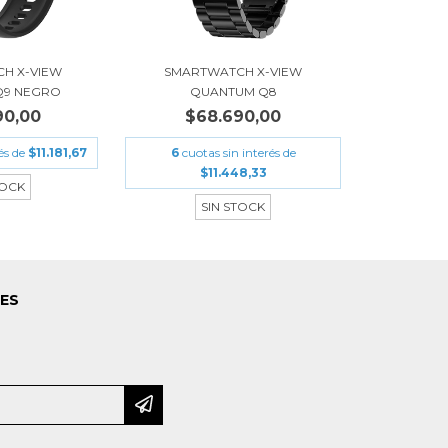
H X-VIEW
SMARTWATCH X-VIEW
Q9 NEGRO
QUANTUM Q8
90,00
$68.690,00
és de
$11.181,67
6
cuotas sin interés de
$11.448,33
TOCK
SIN STOCK
LES