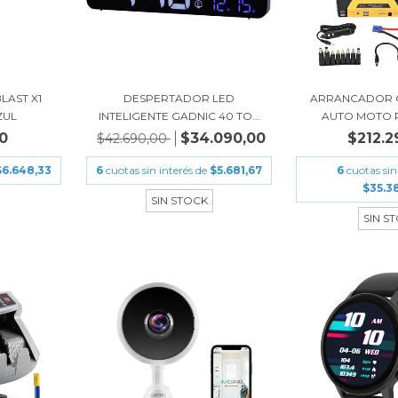
LAST X1
DESPERTADOR LED
ARRANCADOR 
ZUL
INTELIGENTE GADNIC 40 TO...
AUTO MOTO 
0
$34.090,00
$212.2
$42.690,00
$6.648,33
6
cuotas sin interés de
$5.681,67
6
cuotas sin
$35.38
SIN STOCK
SIN S