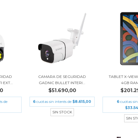
RIDAD
CAMARA DE SEGURIDAD
TABLET X-VIEW
 EXT...
GADNIC BULLET INTERI...
4GB RA
00
$51.690,00
$201.2
és de
6
cuotas sin interés de
$8.615,00
6
cuotas sin
$33.5
SIN STOCK
SIN S