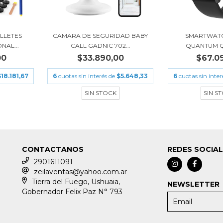
LLETES
CAMARA DE SEGURIDAD BABY
SMARTWATC
NAL...
CALL GADNIC 702...
QUANTUM 
00
$33.890,00
$67.0
$18.181,67
6
cuotas sin interés de
$5.648,33
6
cuotas sin inter
SIN STOCK
SIN S
CONTACTANOS
REDES SOCIA
2901611091
zeilaventas@yahoo.com.ar
Tierra del Fuego, Ushuaia,
NEWSLETTER
Gobernador Felix Paz N° 793