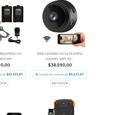
 BAOFENG UV-
MINI CAMARA OCULTA ESPIA
NDA 5W...
GADNIC WIFI HD...
90,00
$38.590,00
és de
$10.531,67
6
cuotas sin interés de
$6.431,67
TOCK
SIN STOCK