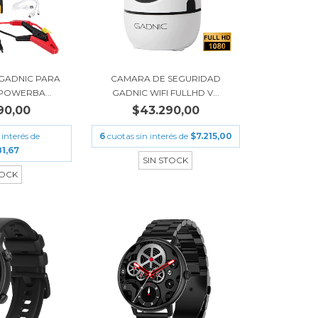
GADNIC PARA
CAMARA DE SEGURIDAD
POWERBA...
GADNIC WIFI FULLHD V...
90,00
$43.290,00
 interés de
6
cuotas sin interés de
$7.215,00
1,67
SIN STOCK
TOCK