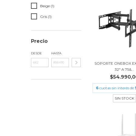
Beige (1)
Gris (1)
Precio
DESDE
HASTA
SOPORTE ONEBOX EX
32" A 75&...
$54.990,0
6
cuotas sin interés de
SIN STOCK