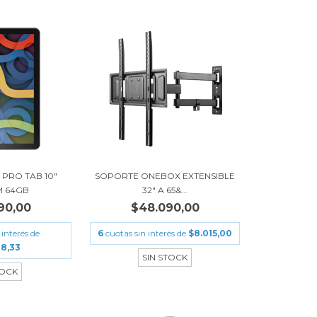
 PRO TAB 10"
SOPORTE ONEBOX EXTENSIBLE
M 64GB
32" A 65&...
90,00
$48.090,00
 interés de
6
cuotas sin interés de
$8.015,00
48,33
SIN STOCK
TOCK