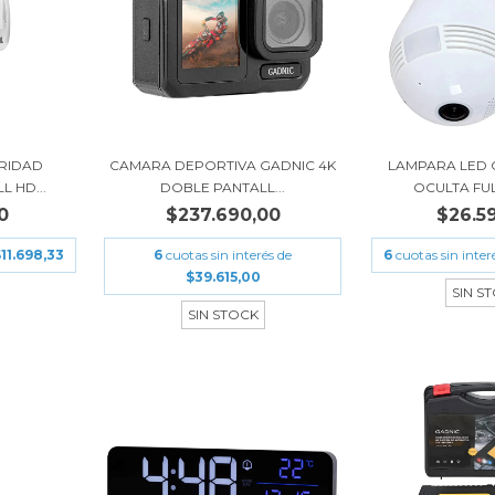
RIDAD
CAMARA DEPORTIVA GADNIC 4K
LAMPARA LED
 HD...
DOBLE PANTALL...
OCULTA FULL
0
$237.690,00
$26.5
11.698,33
6
cuotas sin interés de
6
cuotas sin inter
$39.615,00
SIN S
SIN STOCK