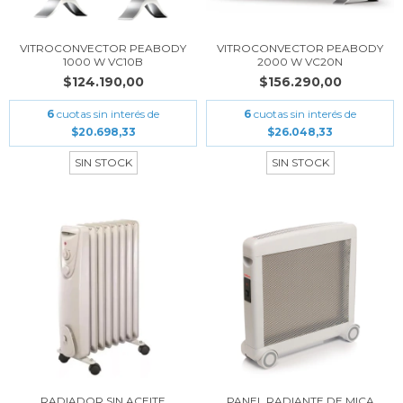
VITROCONVECTOR PEABODY
VITROCONVECTOR PEABODY
1000 W VC10B
2000 W VC20N
$124.190,00
$156.290,00
6
cuotas sin interés de
6
cuotas sin interés de
$20.698,33
$26.048,33
SIN STOCK
SIN STOCK
RADIADOR SIN ACEITE
PANEL RADIANTE DE MICA