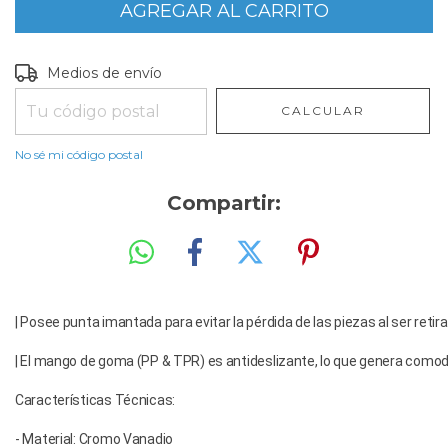
Entregas para el CP:
CAMBIAR CP
Medios de envío
CALCULAR
No sé mi código postal
Compartir:
| Posee punta imantada para evitar la pérdida de las piezas al ser retira
| El mango de goma (PP & TPR) es antideslizante, lo que genera comodid
Características Técnicas: 
- Material: Cromo Vanadio 