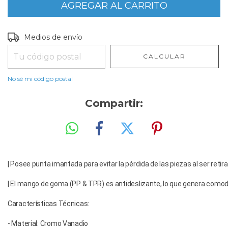
Entregas para el CP:
CAMBIAR CP
Medios de envío
CALCULAR
No sé mi código postal
Compartir:
| Posee punta imantada para evitar la pérdida de las piezas al ser retira
| El mango de goma (PP & TPR) es antideslizante, lo que genera comodid
Características Técnicas: 
- Material: Cromo Vanadio 