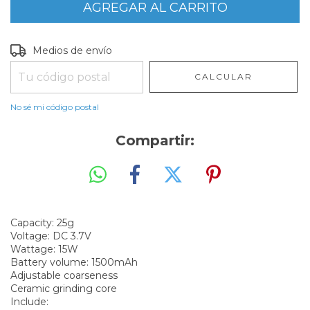
Entregas para el CP:
CAMBIAR CP
Medios de envío
CALCULAR
No sé mi código postal
Compartir:
Capacity: 25g
Voltage: DC 3.7V
Wattage: 15W
Battery volume: 1500mAh
Adjustable coarseness
Ceramic grinding core
Include: