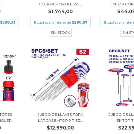
..
HOJA REMOVIBLE WS...
EMTOP CON 
0
$1.744,00
$44.0
$588,33
6
cuotas sin interés de
$290,67
6
cuotas sin inter
SIN STOCK
SIN S
TORES
JUEGO DE LLAVES TORX
JUEGO DE LL
GUER...
LARGAS EMTOP 9 PIEZ...
EMTOP TIP
0
$12.990,00
$22.5