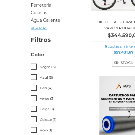
Ferretería
Cocinas
Agua Caliente
BICICLETA FUTURA
VARON RODADO
VER MÁS
$344.590,
Filtros
6
cuotas sin inter
$57.431,67
Color
SIN STOCK
Negro (6)
Azul (5)
Gris (4)
Verde (3)
Beige (1)
Celeste (1)
Rojo (1)