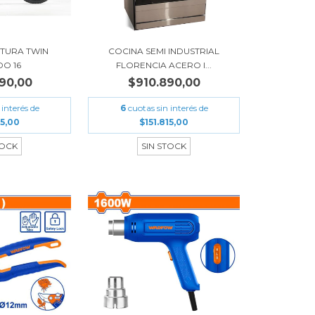
UTURA TWIN
COCINA SEMI INDUSTRIAL
O 16
FLORENCIA ACERO I...
90,00
$910.890,00
 interés de
6
cuotas sin interés de
15,00
$151.815,00
TOCK
SIN STOCK