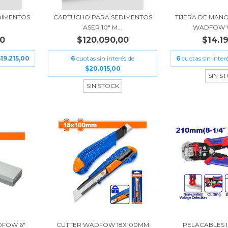
DIMENTOS
CARTUCHO PARA SEDIMENTOS
TIJERA DE MAN
.
ASER 10" M...
WADFOW 
00
$120.090,00
$14.1
19.215,00
6
cuotas sin interés de
6
cuotas sin inter
$20.015,00
SIN S
SIN STOCK
DFOW 6"
CUTTER WADFOW 18X100MM
PELACABLES 