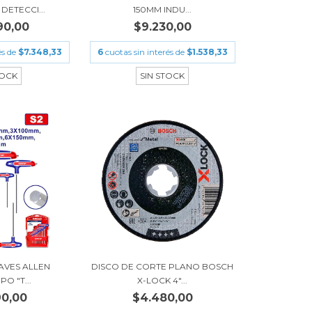
DETECCI...
150MM INDU...
90,00
$9.230,00
és de
$7.348,33
6
cuotas sin interés de
$1.538,33
TOCK
SIN STOCK
AVES ALLEN
DISCO DE CORTE PLANO BOSCH
O "T...
X-LOCK 4"...
90,00
$4.480,00