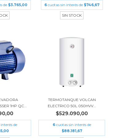
és de
$3.765,00
6
cuotas sin interés de
$746,67
TOCK
SIN STOCK
EVADORA
TERMOTANQUE VOLCAN
SER 1HP QC...
ELECTRICO 50L 050HVV...
90,00
$529.090,00
 interés de
6
cuotas sin interés de
65,00
$88.181,67