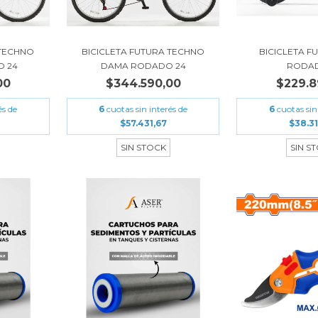
 TECHNO
BICICLETA FUTURA TECHNO
BICICLETA F
 24
DAMA RODADO 24
RODAD
00
$344.590,00
$229.8
és de
6
cuotas sin interés de
6
cuotas sin
$57.431,67
$38.3
SIN STOCK
SIN S