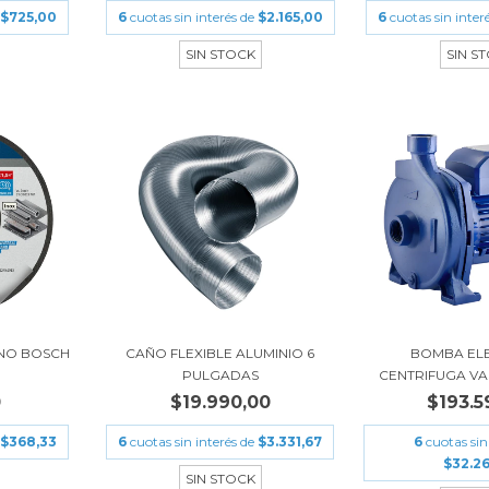
$725,00
6
cuotas sin interés de
$2.165,00
6
cuotas sin inter
SIN STOCK
SIN S
ANO BOSCH
CAÑO FLEXIBLE ALUMINIO 6
BOMBA EL
PULGADAS
CENTRIFUGA VAS
0
$19.990,00
$193.5
$368,33
6
cuotas sin interés de
$3.331,67
6
cuotas sin
$32.2
SIN STOCK