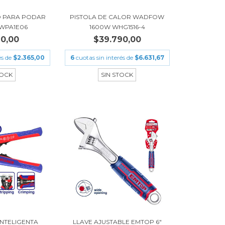
O PARA PODAR
PISTOLA DE CALOR WADFOW
WPA1E06
1600W WHG1516-4
90,00
$39.790,00
és de
$2.365,00
6
cuotas sin interés de
$6.631,67
TOCK
SIN STOCK
INTELIGENTA
LLAVE AJUSTABLE EMTOP 6"