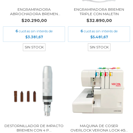
ENGRAMPADORA
ENGRAMPADORA BREMEN
ABROCHADORA BREMEN
TRIPLE CON MALETIN
LIVIANA
$20.290,00
$32.890,00
6
cuotas sin interés de
6
cuotas sin interés de
$3.381,67
$5.481,67
SIN STOCK
SIN STOCK
DESTORNILLADOR DE IMPACTO
MAQUINA DE COSER
BREMEN CON 4 P...
OVERLOCK VERONA LOCK-K5...