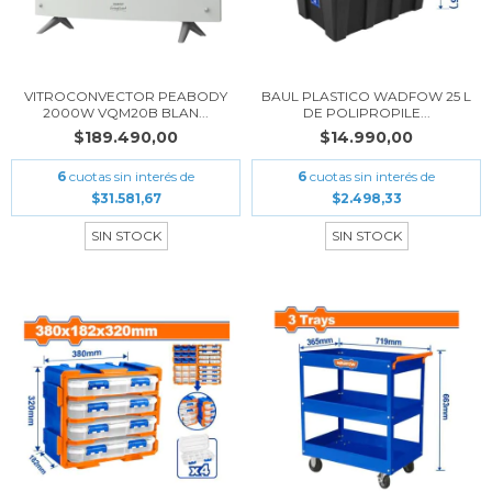
VITROCONVECTOR PEABODY
BAUL PLASTICO WADFOW 25 L
2000W VQM20B BLAN...
DE POLIPROPILE...
$189.490,00
$14.990,00
6
cuotas sin interés de
6
cuotas sin interés de
$31.581,67
$2.498,33
SIN STOCK
SIN STOCK